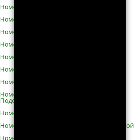
Номера телефонов такси в Изюме
Номера телефонов такси в Изяславе
Номера телефонов такси в Ильинцах
Номера телефонов такси в Ирпене
Номера телефонов такси в Казатине
Номера телефонов такси в Калиновке
Номера телефонов такси в Калуше
Номера телефонов такси в Каменце-
Подольском
Номера телефонов такси в Каменке
Номера телефонов такси в Каменке-Бугской
Номера телефонов такси в Каменке-