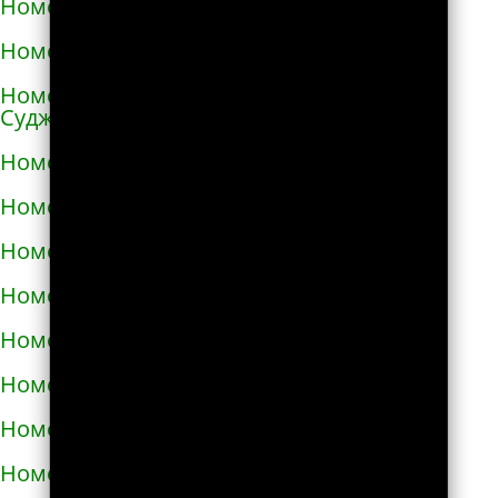
Номера телефонов такси в Ангарске
Номера телефонов такси в Андреаполе
Номера телефонов такси в Анжеро-
Судженске
Номера телефонов такси в Аниве
Номера телефонов такси в Анне
Номера телефонов такси в Апатитах
Номера телефонов такси в Апрелевке
Номера телефонов такси в Апшеронске
Номера телефонов такси в Арамиле
Номера телефонов такси в Аргуне
Номера телефонов такси в Ардатове