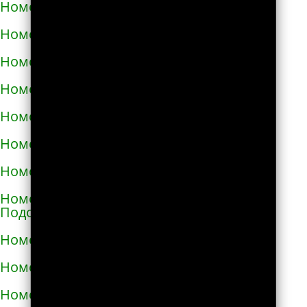
Номера телефонов такси в Малой Виске
Номера телефонов такси в Малине
Номера телефонов такси в Марганце
Номера телефонов такси в Мелитополе
Номера телефонов такси в Мене
Номера телефонов такси в Миргороде
Номера телефонов такси в Мироновке
Номера телефонов такси в Могилёве-
Подольском
Номера телефонов такси в Мукачево
Номера телефонов такси в Надворной
Номера телефонов такси в Нежине