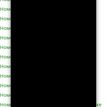
Номера телефонов такси в Черкассах
Номера телефонов такси в Чернигове
Номера телефонов такси в Черновцах
Номера телефонов такси в Черноморске
Номера телефонов такси в Чорткове
Номера телефонов такси в Чугуеве
Номера телефонов такси в Шепетовке
Номера телефонов такси в Шостке
Номера телефонов такси в Шполе
Номера телефонов такси в Энергодаре
Номера телефонов такси в Южноукраинске