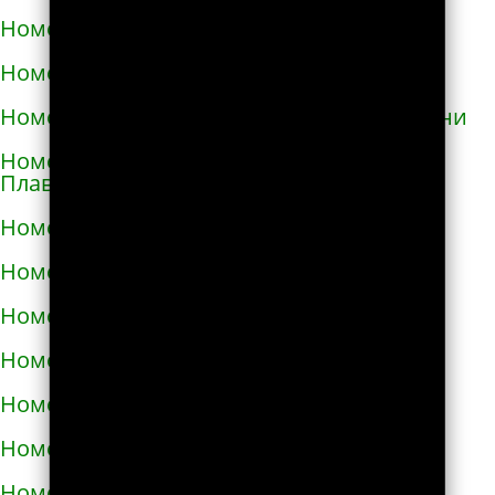
Номера телефонов такси в Глухове
Номера телефонов такси в Гнивани
Номера телефонов такси в Голой Пристани
Номера телефонов такси в Горишних
Плавнях
Номера телефонов такси в Городище
Номера телефонов такси в Городке
Номера телефонов такси в Городке
Номера телефонов такси в Гостомеле
Номера телефонов такси в Гребёнке
Номера телефонов такси в Дергачах
Номера телефонов такси в Днепре