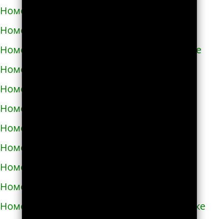
Номера телефонов такси в Азове
Номера телефонов такси в Ак-Довураке
Номера телефонов такси в Академгородке
Номера телефонов такси в Аксае
Номера телефонов такси в Алагире
Номера телефонов такси в Алапаевске
Номера телефонов такси в Алатыре
Номера телефонов такси в Алдане
Номера телефонов такси в Алейске
Номера телефонов такси в Александрове
Номера телефонов такси в Александровске