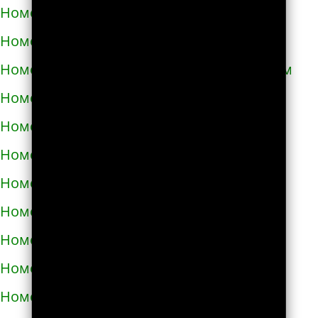
Номера телефонов такси в Кривом Роге
Номера телефонов такси в Кролевце
Номера телефонов такси в Кропивницком
Номера телефонов такси в Купянске
Номера телефонов такси в Ладыжине
Номера телефонов такси в Лозовой
Номера телефонов такси в Лохвице
Номера телефонов такси в Лубнах
Номера телефонов такси в Луцке
Номера телефонов такси во Львове
Номера телефонов такси в Люботине