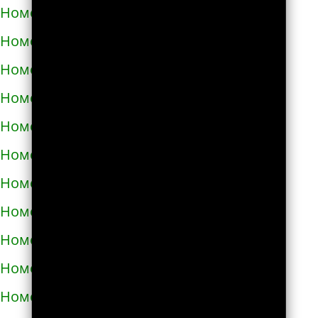
Номера телефонов такси в Полонном
Номера телефонов такси в Полтаве
Номера телефонов такси в Прилуках
Номера телефонов такси в Путивле
Номера телефонов такси в Пятихатках
Номера телефонов такси в Раздельной
Номера телефонов такси в Ракитном
Номера телефонов такси в Рахове
Номера телефонов такси в Рени
Номера телефонов такси в Ровно
Номера телефонов такси в Ромнах