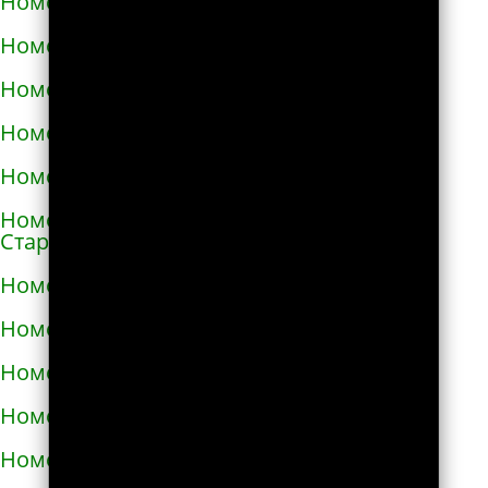
Номера телефонов такси в Снигирёвке
Номера телефонов такси в Снятыне
Номера телефонов такси в Сокале
Номера телефонов такси в Солоницевке
Номера телефонов такси в Сосновке
Номера телефонов такси в
Староконстантинове
Номера телефонов такси в Стебнике
Номера телефонов такси в Стрые
Номера телефонов такси в Сумах
Номера телефонов такси в Таврийске
Номера телефонов такси в Тальном