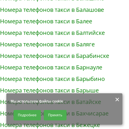
Номера телефонов такси в Балашове
Номера телефонов такси в Балее
Номера телефонов такси в Балтийске
Номера телефонов такси в Баляге
Номера телефонов такси в Барабинске
Номера телефонов такси в Барнауле
Номера телефонов такси в Барыбино
Номера телефонов такси в Барыше
×
Номера телефонов такси в Батайске
Мы используем файлы cookie
Продолжая использовать наш сайт, Вы даете согласие на обработку
Номера телефонов такси в Бахчисарае
Подробнее
Принять
файлов - COOKIES, пользовательских данных (файлы-cookies, IP-адрес,
данные об идентификаторе браузера, дата и время осуществления
Номера телефонов такси в Бежецке
доступа к сайту, история поисковых запросов) для сбора аналитической и