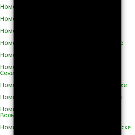
Номера телефонов такси в Немирове
Номера телефонов такси в Нетешине
Номера телефонов такси в Никополе
Номера телефонов такси в Новой Каховке
Номера телефонов такси в Новой Одессе
Номера телефонов такси в Новгороде-
Северском
Номера телефонов такси в Новоалексеевке
Номера телефонов такси в Нововолынске
Номера телефонов такси в Новограде-
Волынском
Номера телефонов такси в Новоднестровске