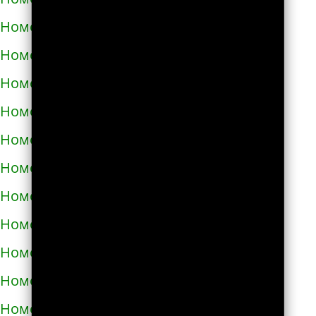
Номера телефонов такси в Долине
Номера телефонов такси в Дрогобыче
Номера телефонов такси в Дублянах
Номера телефонов такси в Дубно
Номера телефонов такси в Дунаевцах
Номера телефонов такси в Жашкове
Номера телефонов такси в Жёлтых водах
Номера телефонов такси в Жидачове
Номера телефонов такси в Житомире
Номера телефонов такси в Жмеринке
Номера телефонов такси в Жолкве