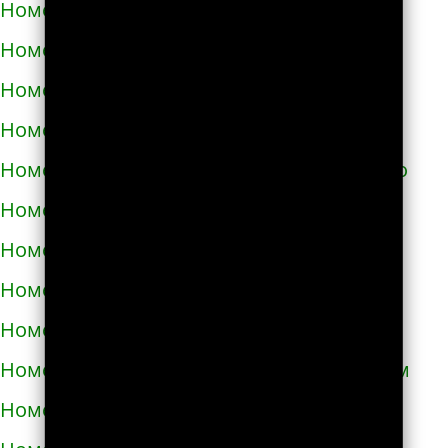
Номера телефонов такси в Самборе
Номера телефонов такси в Сарнах
Номера телефонов такси в Сваляве
Номера телефонов такси в Светловодске
Номера телефонов такси в Синельниково
Номера телефонов такси в Скадовске
Номера телефонов такси в Сквире
Номера телефонов такси в Славуте
Номера телефонов такси в Славутиче
Номера телефонов такси в Слобожанском
Номера телефонов такси в Смеле