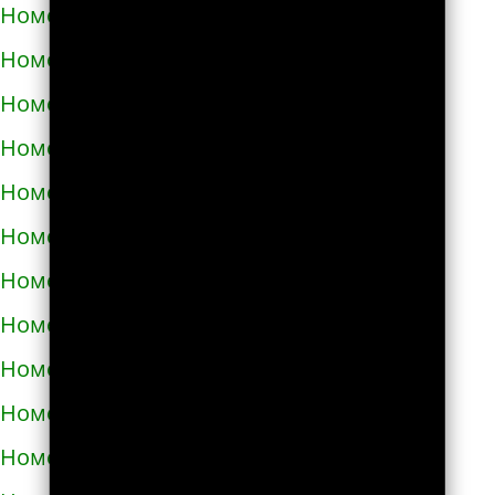
Номера телефонов такси в Тараще
Номера телефонов такси в Татарбунарах
Номера телефонов такси в Теплодаре
Номера телефонов такси в Теребовле
Номера телефонов такси в Терновке
Номера телефонов такси в Тернополе
Номера телефонов такси в Токмаке
Номера телефонов такси в Тростянце
Номера телефонов такси в Трускавце
Номера телефонов такси в Тульчине
Номера телефонов такси в Ужгороде