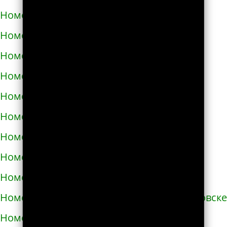
Номера телефонов такси в Запорожье
Номера телефонов такси в Збараже
Номера телефонов такси в Звенигородке
Номера телефонов такси в Здолбунове
Номера телефонов такси в Змиёве
Номера телефонов такси в Знаменке
Номера телефонов такси в Золотоноше
Номера телефонов такси в Золочеве
Номера телефонов такси в Иванкове
Номера телефонов такси в Ивано-Франковске
Номера телефонов такси в Измаиле