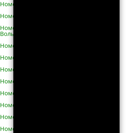
Номера телефонов такси в Виноградове
Номера телефонов такси в Вишнёвом
Номера телефонов такси во Владимире-
Волынском
Номера телефонов такси в Вознесенске
Номера телефонов такси в Волочиске
Номера телефонов такси в Вольногорске
Номера телефонов такси в Вольнянске
Номера телефонов такси в Вышгороде
Номера телефонов такси в Гайвороне
Номера телефонов такси в Гайсине
Номера телефонов такси в Геническе