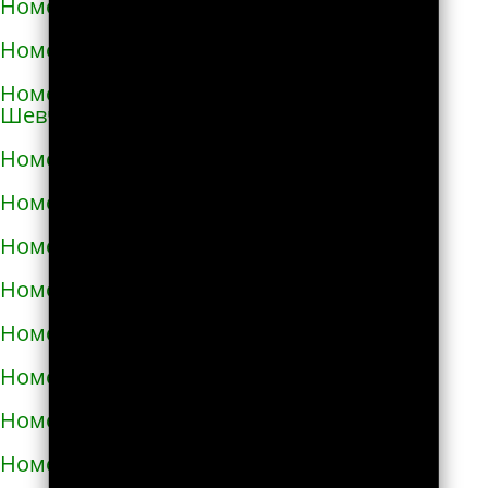
Номера телефонов такси в Коростене
Номера телефонов такси в Коростышеве
Номера телефонов такси в Корсунь-
Шевченковском
Номера телефонов такси в Корюковке
Номера телефонов такси в Костополе
Номера телефонов такси в Котельве
Номера телефонов такси в Коцюбинском
Номера телефонов такси в Красилове
Номера телефонов такси в Краснограде
Номера телефонов такси в Кременце
Номера телефонов такси в Кременчуге