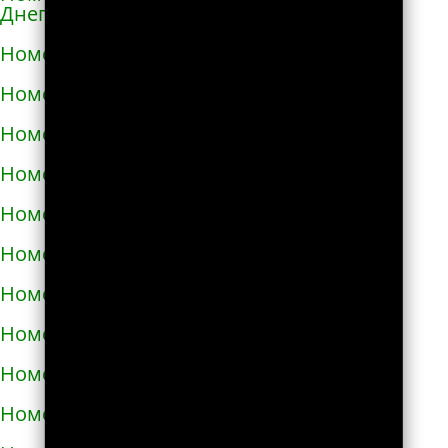
Днепровской
Номера телефонов такси в Каменском
Номера телефонов такси в Каневе
Номера телефонов такси в Карловке
Номера телефонов такси в Каховке
Номера телефонов такси в Киверцах
Номера телефонов такси в Киеве
Номера телефонов такси в Килие
Номера телефонов такси в Ковеле
Номера телефонов такси в Коломые
Номера телефонов такси в Конотопе