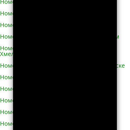
Номера телефонов такси в Очакове
Номера телефонов такси в Павлограде
Номера телефонов такси в Первомайске
Номера телефонов такси в Первомайском
Номера телефонов такси в Переяславе-
Хмельницком
Номера телефонов такси в Першотравенске
Номера телефонов такси в Пирятине
Номера телефонов такси в Подгородном
Номера телефонов такси в Подольске
Номера телефонов такси в Покрове
Номера телефонов такси в Пологах