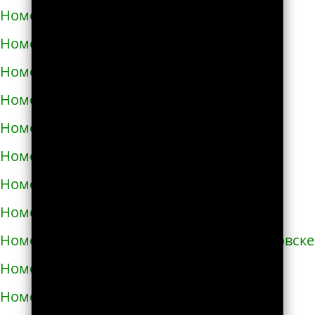
Номера телефонов такси в Бродах
Номера телефонов такси в Бурштыне
Номера телефонов такси в Буче
Номера телефонов такси в Бучаче
Номера телефонов такси в Вараше
Номера телефонов такси в Васильевке
Номера телефонов такси в Василькове
Номера телефонов такси в Ватутино
Номера телефонов такси в Верхнеднепровске
Номера телефонов такси в Винниках
Номера телефонов такси в Виннице