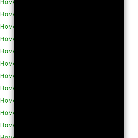
Номера телефонов такси в Узине
Номера телефонов такси в Украинке
Номера телефонов такси в Умани
Номера телефонов такси в Фастове
Номера телефонов такси в Харькове
Номера телефонов такси в Херсоне
Номера телефонов такси в Хмельнике
Номера телефонов такси в Хмельницком
Номера телефонов такси в Хороле
Номера телефонов такси в Христиновке
Номера телефонов такси в Хусте
Номера телефонов такси в Червонограде