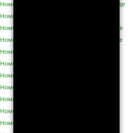
Номера телефонов такси в Новомиргороде
Номера телефонов такси в Новоукраинке
Номера телефонов такси в Новояворовске
Номера телефонов такси в Новом Роздоле
Номера телефонов такси в Носовке
Номера телефонов такси в Обухове
Номера телефонов такси в Овидиополе
Номера телефонов такси в Овруче
Номера телефонов такси в Одессе
Номера телефонов такси в Олевске
Номера телефонов такси в Орехове