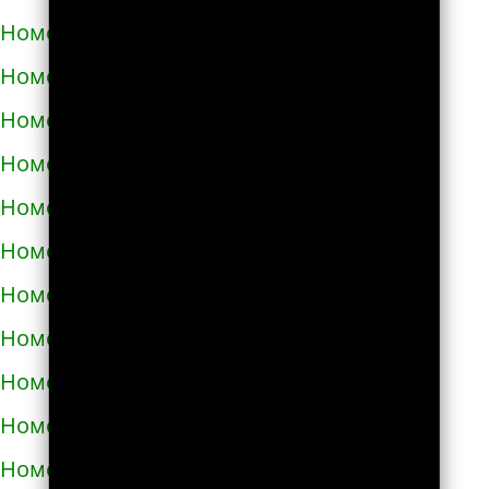
Номера телефонов такси в Яворове
Номера телефонов такси в Яготине
Номера телефонов такси в Абазе
Номера телефонов такси в Абакане
Номера телефонов такси в Абдулино
Номера телефонов такси в Абинске
Номера телефонов такси в Агидели
Номера телефонов такси в Агинском
Номера телефонов такси в Агрызе
Номера телефонов такси в Адыгейске
Номера телефонов такси в Азнакаево