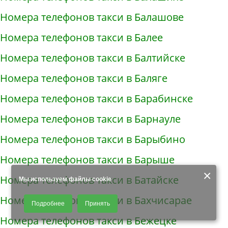
Номера телефонов такси в Балашове
Номера телефонов такси в Балее
Номера телефонов такси в Балтийске
Номера телефонов такси в Баляге
Номера телефонов такси в Барабинске
Номера телефонов такси в Барнауле
Номера телефонов такси в Барыбино
Номера телефонов такси в Барыше
×
Номера телефонов такси в Батайске
Мы используем файлы cookie
Продолжая использовать наш сайт, Вы даете согласие на обработку
Номера телефонов такси в Бахчисарае
Подробнее
Принять
файлов - COOKIES, пользовательских данных (файлы-cookies, IP-адрес,
данные об идентификаторе браузера, дата и время осуществления
Номера телефонов такси в Бежецке
доступа к сайту, история поисковых запросов) для сбора аналитической и