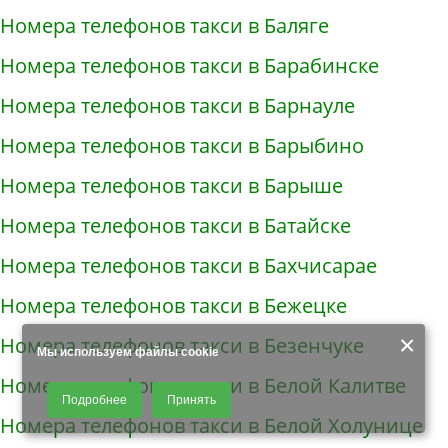
Номера телефонов такси в Баляге
Номера телефонов такси в Барабинске
Номера телефонов такси в Барнауле
Номера телефонов такси в Барыбино
Номера телефонов такси в Барыше
Номера телефонов такси в Батайске
Номера телефонов такси в Бахчисарае
Номера телефонов такси в Бежецке
×
Номера телефонов такси в Безенчуке
Мы используем файлы cookie
Номера телефонов такси в Белой Калитве
Продолжая использовать наш сайт, Вы даете согласие на обработку
Подробнее
Принять
файлов - COOKIES, пользовательских данных (файлы-cookies, IP-адрес,
Номера телефонов такси в Белой Холунице
данные об идентификаторе браузера, дата и время осуществления
доступа к сайту, история поисковых запросов) для сбора аналитической и