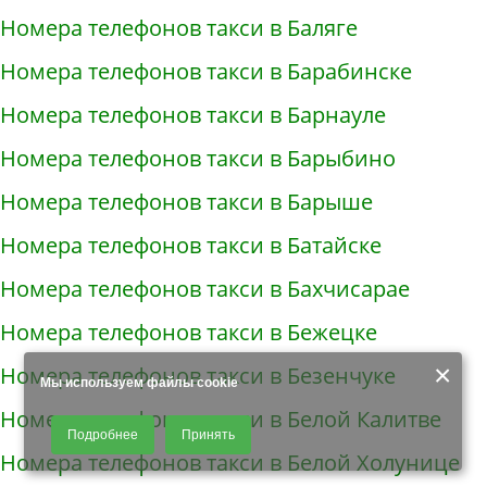
Номера телефонов такси в Баляге
Номера телефонов такси в Барабинске
Номера телефонов такси в Барнауле
Номера телефонов такси в Барыбино
Номера телефонов такси в Барыше
Номера телефонов такси в Батайске
Номера телефонов такси в Бахчисарае
Номера телефонов такси в Бежецке
×
Номера телефонов такси в Безенчуке
Мы используем файлы cookie
Номера телефонов такси в Белой Калитве
Продолжая использовать наш сайт, Вы даете согласие на обработку
Подробнее
Принять
файлов - COOKIES, пользовательских данных (файлы-cookies, IP-адрес,
Номера телефонов такси в Белой Холунице
данные об идентификаторе браузера, дата и время осуществления
доступа к сайту, история поисковых запросов) для сбора аналитической и