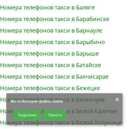
Номера телефонов такси в Баляге
Номера телефонов такси в Барабинске
Номера телефонов такси в Барнауле
Номера телефонов такси в Барыбино
Номера телефонов такси в Барыше
Номера телефонов такси в Батайске
Номера телефонов такси в Бахчисарае
Номера телефонов такси в Бежецке
×
Номера телефонов такси в Безенчуке
Мы используем файлы cookie
Номера телефонов такси в Белой Калитве
Продолжая использовать наш сайт, Вы даете согласие на обработку
Подробнее
Принять
файлов - COOKIES, пользовательских данных (файлы-cookies, IP-адрес,
Номера телефонов такси в Белой Холунице
данные об идентификаторе браузера, дата и время осуществления
доступа к сайту, история поисковых запросов) для сбора аналитической и