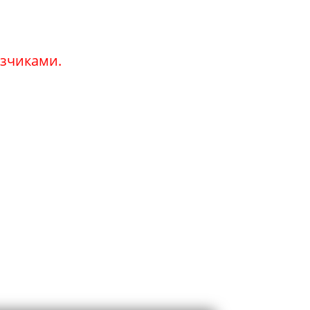
зчиками.