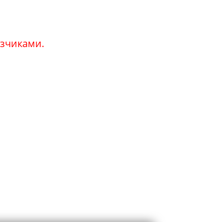
зчиками.