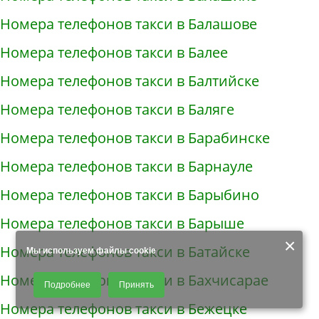
Номера телефонов такси в Балашове
Номера телефонов такси в Балее
Номера телефонов такси в Балтийске
Номера телефонов такси в Баляге
Номера телефонов такси в Барабинске
Номера телефонов такси в Барнауле
Номера телефонов такси в Барыбино
Номера телефонов такси в Барыше
×
Номера телефонов такси в Батайске
Мы используем файлы cookie
Продолжая использовать наш сайт, Вы даете согласие на обработку
Номера телефонов такси в Бахчисарае
Подробнее
Принять
файлов - COOKIES, пользовательских данных (файлы-cookies, IP-адрес,
данные об идентификаторе браузера, дата и время осуществления
Номера телефонов такси в Бежецке
доступа к сайту, история поисковых запросов) для сбора аналитической и