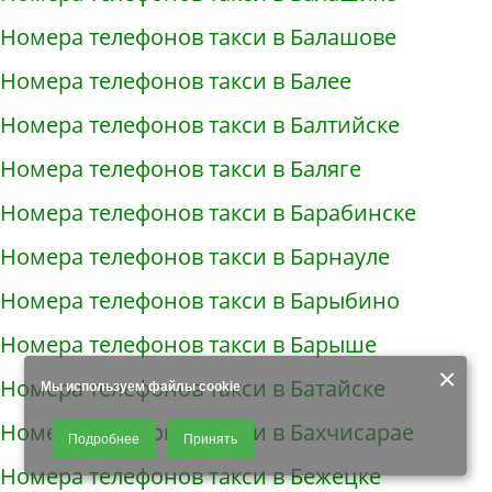
Номера телефонов такси в Балашове
Номера телефонов такси в Балее
Номера телефонов такси в Балтийске
Номера телефонов такси в Баляге
Номера телефонов такси в Барабинске
Номера телефонов такси в Барнауле
Номера телефонов такси в Барыбино
Номера телефонов такси в Барыше
×
Номера телефонов такси в Батайске
Мы используем файлы cookie
Продолжая использовать наш сайт, Вы даете согласие на обработку
Номера телефонов такси в Бахчисарае
Подробнее
Принять
файлов - COOKIES, пользовательских данных (файлы-cookies, IP-адрес,
данные об идентификаторе браузера, дата и время осуществления
Номера телефонов такси в Бежецке
доступа к сайту, история поисковых запросов) для сбора аналитической и