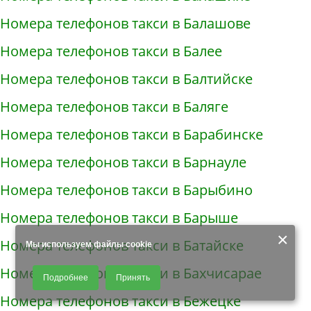
Номера телефонов такси в Балашове
Номера телефонов такси в Балее
Номера телефонов такси в Балтийске
Номера телефонов такси в Баляге
Номера телефонов такси в Барабинске
Номера телефонов такси в Барнауле
Номера телефонов такси в Барыбино
Номера телефонов такси в Барыше
×
Номера телефонов такси в Батайске
Мы используем файлы cookie
Продолжая использовать наш сайт, Вы даете согласие на обработку
Номера телефонов такси в Бахчисарае
Подробнее
Принять
файлов - COOKIES, пользовательских данных (файлы-cookies, IP-адрес,
данные об идентификаторе браузера, дата и время осуществления
Номера телефонов такси в Бежецке
доступа к сайту, история поисковых запросов) для сбора аналитической и