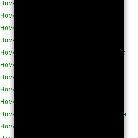
Номера телефонов такси в Самборе
Номера телефонов такси в Сарнах
Номера телефонов такси в Сваляве
Номера телефонов такси в Светловодске
Номера телефонов такси в Синельниково
Номера телефонов такси в Скадовске
Номера телефонов такси в Сквире
Номера телефонов такси в Славуте
Номера телефонов такси в Славутиче
Номера телефонов такси в Слобожанском
Номера телефонов такси в Смеле