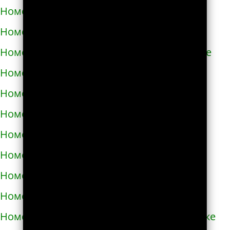
Номера телефонов такси в Азове
Номера телефонов такси в Ак-Довураке
Номера телефонов такси в Академгородке
Номера телефонов такси в Аксае
Номера телефонов такси в Алагире
Номера телефонов такси в Алапаевске
Номера телефонов такси в Алатыре
Номера телефонов такси в Алдане
Номера телефонов такси в Алейске
Номера телефонов такси в Александрове
Номера телефонов такси в Александровске