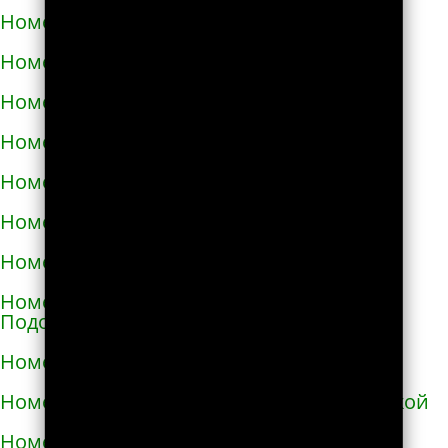
Номера телефонов такси в Изюме
Номера телефонов такси в Изяславе
Номера телефонов такси в Ильинцах
Номера телефонов такси в Ирпене
Номера телефонов такси в Казатине
Номера телефонов такси в Калиновке
Номера телефонов такси в Калуше
Номера телефонов такси в Каменце-
Подольском
Номера телефонов такси в Каменке
Номера телефонов такси в Каменке-Бугской
Номера телефонов такси в Каменке-