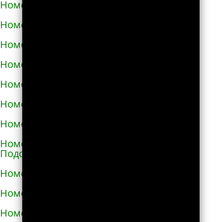
Номера телефонов такси в Малой Виске
Номера телефонов такси в Малине
Номера телефонов такси в Марганце
Номера телефонов такси в Мелитополе
Номера телефонов такси в Мене
Номера телефонов такси в Миргороде
Номера телефонов такси в Мироновке
Номера телефонов такси в Могилёве-
Подольском
Номера телефонов такси в Мукачево
Номера телефонов такси в Надворной
Номера телефонов такси в Нежине