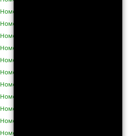
Номера телефонов такси в Долине
Номера телефонов такси в Дрогобыче
Номера телефонов такси в Дублянах
Номера телефонов такси в Дубно
Номера телефонов такси в Дунаевцах
Номера телефонов такси в Жашкове
Номера телефонов такси в Жёлтых водах
Номера телефонов такси в Жидачове
Номера телефонов такси в Житомире
Номера телефонов такси в Жмеринке
Номера телефонов такси в Жолкве