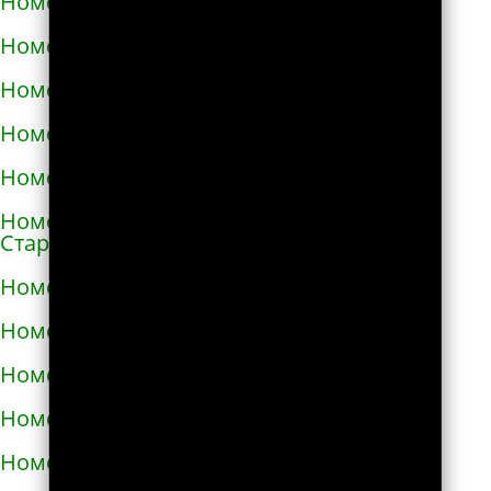
Номера телефонов такси в Снигирёвке
Номера телефонов такси в Снятыне
Номера телефонов такси в Сокале
Номера телефонов такси в Солоницевке
Номера телефонов такси в Сосновке
Номера телефонов такси в
Староконстантинове
Номера телефонов такси в Стебнике
Номера телефонов такси в Стрые
Номера телефонов такси в Сумах
Номера телефонов такси в Таврийске
Номера телефонов такси в Тальном