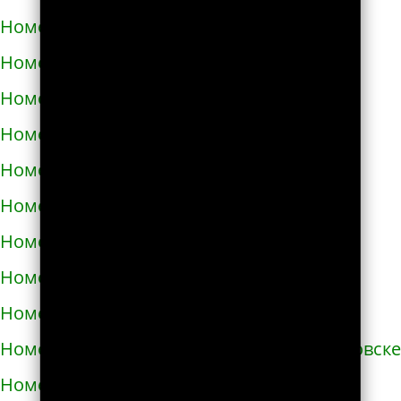
Номера телефонов такси в Запорожье
Номера телефонов такси в Збараже
Номера телефонов такси в Звенигородке
Номера телефонов такси в Здолбунове
Номера телефонов такси в Змиёве
Номера телефонов такси в Знаменке
Номера телефонов такси в Золотоноше
Номера телефонов такси в Золочеве
Номера телефонов такси в Иванкове
Номера телефонов такси в Ивано-Франковске
Номера телефонов такси в Измаиле