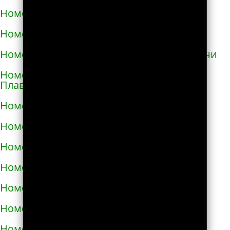
Номера телефонов такси в Глухове
Номера телефонов такси в Гнивани
Номера телефонов такси в Голой Пристани
Номера телефонов такси в Горишних
Плавнях
Номера телефонов такси в Городище
Номера телефонов такси в Городке
Номера телефонов такси в Городке
Номера телефонов такси в Гостомеле
Номера телефонов такси в Гребёнке
Номера телефонов такси в Дергачах
Номера телефонов такси в Днепре