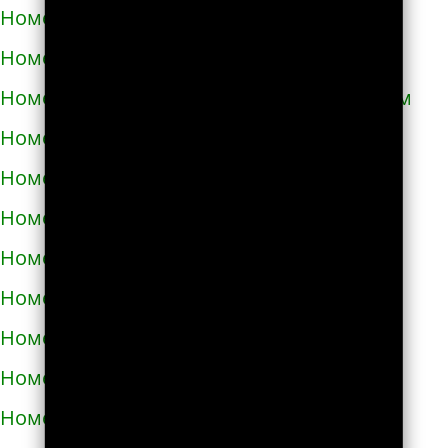
Номера телефонов такси в Кривом Роге
Номера телефонов такси в Кролевце
Номера телефонов такси в Кропивницком
Номера телефонов такси в Купянске
Номера телефонов такси в Ладыжине
Номера телефонов такси в Лозовой
Номера телефонов такси в Лохвице
Номера телефонов такси в Лубнах
Номера телефонов такси в Луцке
Номера телефонов такси во Львове
Номера телефонов такси в Люботине