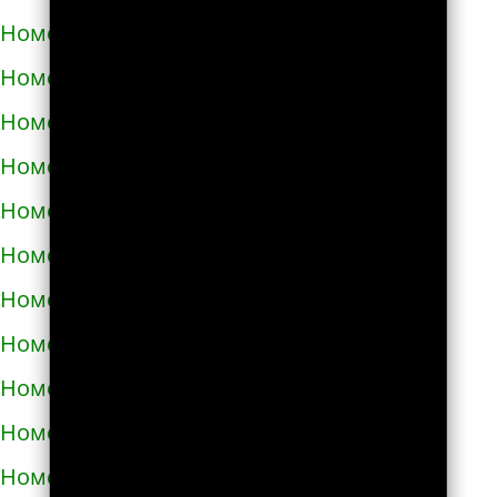
Номера телефонов такси в Яворове
Номера телефонов такси в Яготине
Номера телефонов такси в Абазе
Номера телефонов такси в Абакане
Номера телефонов такси в Абдулино
Номера телефонов такси в Абинске
Номера телефонов такси в Агидели
Номера телефонов такси в Агинском
Номера телефонов такси в Агрызе
Номера телефонов такси в Адыгейске
Номера телефонов такси в Азнакаево