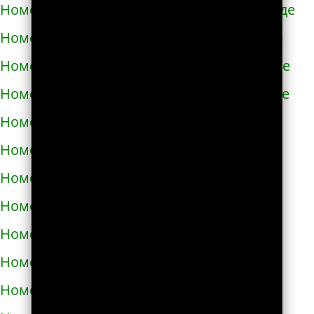
Номера телефонов такси в Новомиргороде
Номера телефонов такси в Новоукраинке
Номера телефонов такси в Новояворовске
Номера телефонов такси в Новом Роздоле
Номера телефонов такси в Носовке
Номера телефонов такси в Обухове
Номера телефонов такси в Овидиополе
Номера телефонов такси в Овруче
Номера телефонов такси в Одессе
Номера телефонов такси в Олевске
Номера телефонов такси в Орехове