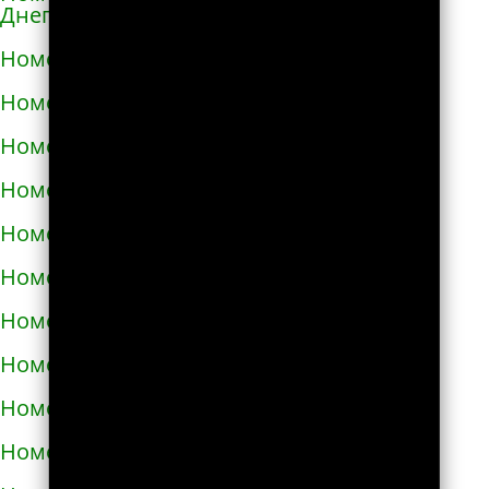
Днепровской
Номера телефонов такси в Каменском
Номера телефонов такси в Каневе
Номера телефонов такси в Карловке
Номера телефонов такси в Каховке
Номера телефонов такси в Киверцах
Номера телефонов такси в Киеве
Номера телефонов такси в Килие
Номера телефонов такси в Ковеле
Номера телефонов такси в Коломые
Номера телефонов такси в Конотопе