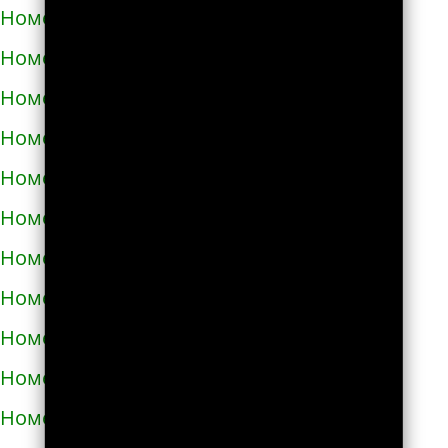
Номера телефонов такси в Полонном
Номера телефонов такси в Полтаве
Номера телефонов такси в Прилуках
Номера телефонов такси в Путивле
Номера телефонов такси в Пятихатках
Номера телефонов такси в Раздельной
Номера телефонов такси в Ракитном
Номера телефонов такси в Рахове
Номера телефонов такси в Рени
Номера телефонов такси в Ровно
Номера телефонов такси в Ромнах