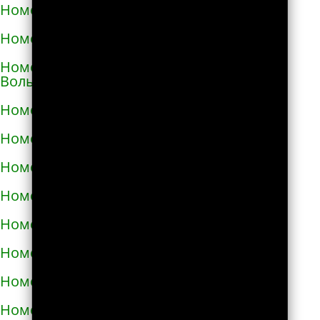
Номера телефонов такси в Виноградове
Номера телефонов такси в Вишнёвом
Номера телефонов такси во Владимире-
Волынском
Номера телефонов такси в Вознесенске
Номера телефонов такси в Волочиске
Номера телефонов такси в Вольногорске
Номера телефонов такси в Вольнянске
Номера телефонов такси в Вышгороде
Номера телефонов такси в Гайвороне
Номера телефонов такси в Гайсине
Номера телефонов такси в Геническе