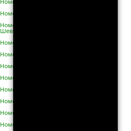
Номера телефонов такси в Коростене
Номера телефонов такси в Коростышеве
Номера телефонов такси в Корсунь-
Шевченковском
Номера телефонов такси в Корюковке
Номера телефонов такси в Костополе
Номера телефонов такси в Котельве
Номера телефонов такси в Коцюбинском
Номера телефонов такси в Красилове
Номера телефонов такси в Краснограде
Номера телефонов такси в Кременце
Номера телефонов такси в Кременчуге