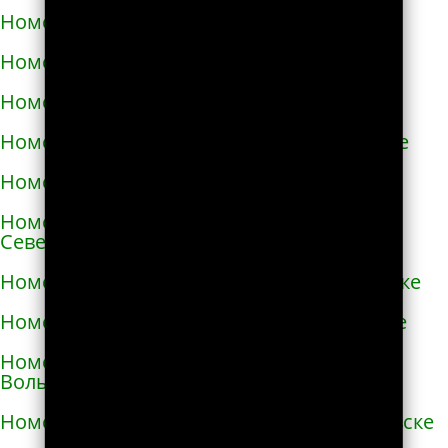
Номера телефонов такси в Немирове
Номера телефонов такси в Нетешине
Номера телефонов такси в Никополе
Номера телефонов такси в Новой Каховке
Номера телефонов такси в Новой Одессе
Номера телефонов такси в Новгороде-
Северском
Номера телефонов такси в Новоалексеевке
Номера телефонов такси в Нововолынске
Номера телефонов такси в Новограде-
Волынском
Номера телефонов такси в Новоднестровске