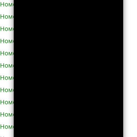
Номера телефонов такси в Тараще
Номера телефонов такси в Татарбунарах
Номера телефонов такси в Теплодаре
Номера телефонов такси в Теребовле
Номера телефонов такси в Терновке
Номера телефонов такси в Тернополе
Номера телефонов такси в Токмаке
Номера телефонов такси в Тростянце
Номера телефонов такси в Трускавце
Номера телефонов такси в Тульчине
Номера телефонов такси в Ужгороде