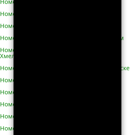
Номера телефонов такси в Очакове
Номера телефонов такси в Павлограде
Номера телефонов такси в Первомайске
Номера телефонов такси в Первомайском
Номера телефонов такси в Переяславе-
Хмельницком
Номера телефонов такси в Першотравенске
Номера телефонов такси в Пирятине
Номера телефонов такси в Подгородном
Номера телефонов такси в Подольске
Номера телефонов такси в Покрове
Номера телефонов такси в Пологах