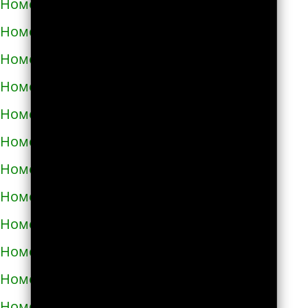
Номера телефонов такси в Узине
Номера телефонов такси в Украинке
Номера телефонов такси в Умани
Номера телефонов такси в Фастове
Номера телефонов такси в Харькове
Номера телефонов такси в Херсоне
Номера телефонов такси в Хмельнике
Номера телефонов такси в Хмельницком
Номера телефонов такси в Хороле
Номера телефонов такси в Христиновке
Номера телефонов такси в Хусте
Номера телефонов такси в Червонограде