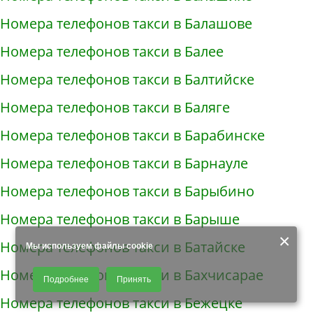
Номера телефонов такси в Балашове
Номера телефонов такси в Балее
Номера телефонов такси в Балтийске
Номера телефонов такси в Баляге
Номера телефонов такси в Барабинске
Номера телефонов такси в Барнауле
Номера телефонов такси в Барыбино
Номера телефонов такси в Барыше
×
Номера телефонов такси в Батайске
Мы используем файлы cookie
Продолжая использовать наш сайт, Вы даете согласие на обработку
Номера телефонов такси в Бахчисарае
Подробнее
Принять
файлов - COOKIES, пользовательских данных (файлы-cookies, IP-адрес,
данные об идентификаторе браузера, дата и время осуществления
Номера телефонов такси в Бежецке
доступа к сайту, история поисковых запросов) для сбора аналитической и