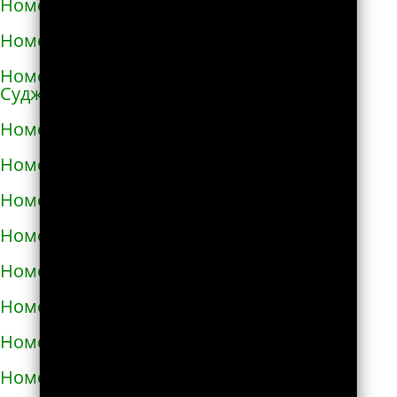
Номера телефонов такси в Ангарске
Номера телефонов такси в Андреаполе
Номера телефонов такси в Анжеро-
Судженске
Номера телефонов такси в Аниве
Номера телефонов такси в Анне
Номера телефонов такси в Апатитах
Номера телефонов такси в Апрелевке
Номера телефонов такси в Апшеронске
Номера телефонов такси в Арамиле
Номера телефонов такси в Аргуне
Номера телефонов такси в Ардатове