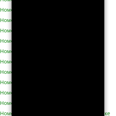
Номера телефонов такси в Черкассах
Номера телефонов такси в Чернигове
Номера телефонов такси в Черновцах
Номера телефонов такси в Черноморске
Номера телефонов такси в Чорткове
Номера телефонов такси в Чугуеве
Номера телефонов такси в Шепетовке
Номера телефонов такси в Шостке
Номера телефонов такси в Шполе
Номера телефонов такси в Энергодаре
Номера телефонов такси в Южноукраинске