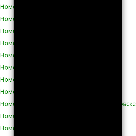
Номера телефонов такси в Бродах
Номера телефонов такси в Бурштыне
Номера телефонов такси в Буче
Номера телефонов такси в Бучаче
Номера телефонов такси в Вараше
Номера телефонов такси в Васильевке
Номера телефонов такси в Василькове
Номера телефонов такси в Ватутино
Номера телефонов такси в Верхнеднепровске
Номера телефонов такси в Винниках
Номера телефонов такси в Виннице