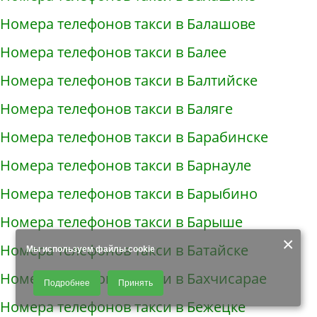
Номера телефонов такси в Балашове
Номера телефонов такси в Балее
Номера телефонов такси в Балтийске
Номера телефонов такси в Баляге
Номера телефонов такси в Барабинске
Номера телефонов такси в Барнауле
Номера телефонов такси в Барыбино
Номера телефонов такси в Барыше
×
Номера телефонов такси в Батайске
Мы используем файлы cookie
Продолжая использовать наш сайт, Вы даете согласие на обработку
Номера телефонов такси в Бахчисарае
Подробнее
Принять
файлов - COOKIES, пользовательских данных (файлы-cookies, IP-адрес,
данные об идентификаторе браузера, дата и время осуществления
Номера телефонов такси в Бежецке
доступа к сайту, история поисковых запросов) для сбора аналитической и