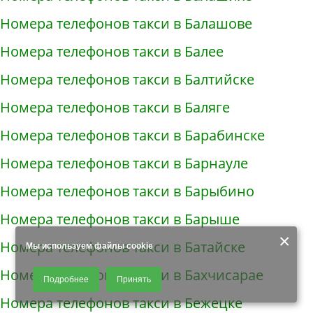
Номера телефонов такси в Балашове
Номера телефонов такси в Балее
Номера телефонов такси в Балтийске
Номера телефонов такси в Баляге
Номера телефонов такси в Барабинске
Номера телефонов такси в Барнауле
Номера телефонов такси в Барыбино
Номера телефонов такси в Барыше
×
Номера телефонов такси в Батайске
Мы используем файлы cookie
Продолжая использовать наш сайт, Вы даете согласие на обработку
Номера телефонов такси в Бахчисарае
Подробнее
Принять
файлов - COOKIES, пользовательских данных (файлы-cookies, IP-адрес,
данные об идентификаторе браузера, дата и время осуществления
Номера телефонов такси в Бежецке
доступа к сайту, история поисковых запросов) для сбора аналитической и