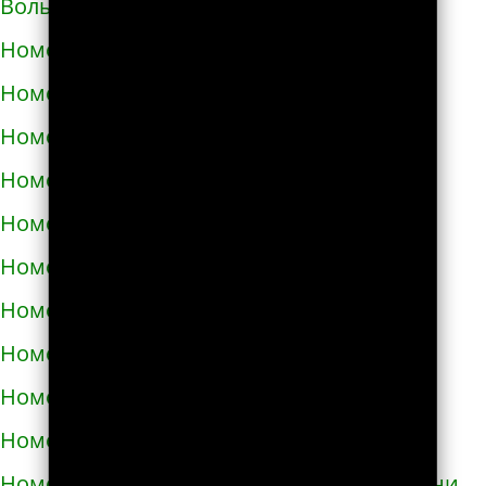
Волынском
Номера телефонов такси в Вознесенске
Номера телефонов такси в Волочиске
Номера телефонов такси в Вольногорске
Номера телефонов такси в Вольнянске
Номера телефонов такси в Вышгороде
Номера телефонов такси в Гайвороне
Номера телефонов такси в Гайсине
Номера телефонов такси в Геническе
Номера телефонов такси в Глухове
Номера телефонов такси в Гнивани
Номера телефонов такси в Голой Пристани