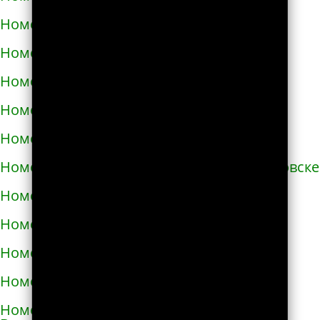
Номера телефонов такси в Бучаче
Номера телефонов такси в Вараше
Номера телефонов такси в Васильевке
Номера телефонов такси в Василькове
Номера телефонов такси в Ватутино
Номера телефонов такси в Верхнеднепровске
Номера телефонов такси в Винниках
Номера телефонов такси в Виннице
Номера телефонов такси в Виноградове
Номера телефонов такси в Вишнёвом
Номера телефонов такси во Владимире-