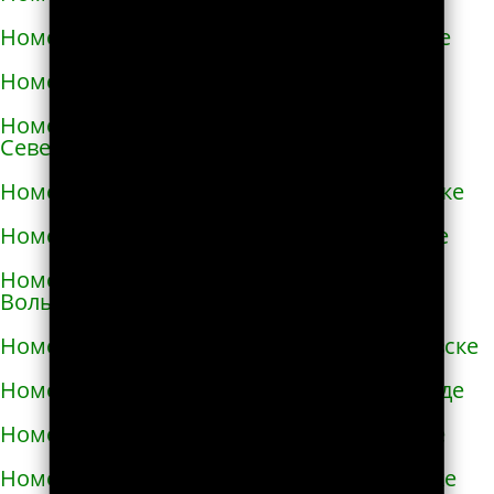
Номера телефонов такси в Новой Каховке
Номера телефонов такси в Новой Одессе
Номера телефонов такси в Новгороде-
Северском
Номера телефонов такси в Новоалексеевке
Номера телефонов такси в Нововолынске
Номера телефонов такси в Новограде-
Волынском
Номера телефонов такси в Новоднестровске
Номера телефонов такси в Новомиргороде
Номера телефонов такси в Новоукраинке
Номера телефонов такси в Новояворовске