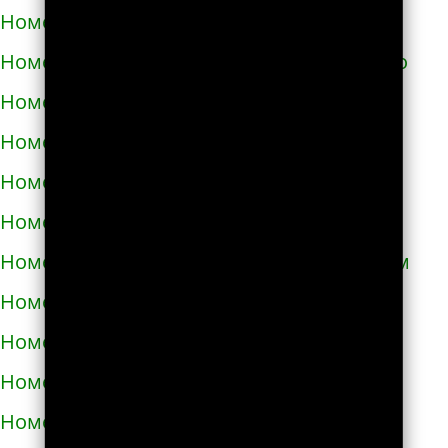
Номера телефонов такси в Светловодске
Номера телефонов такси в Синельниково
Номера телефонов такси в Скадовске
Номера телефонов такси в Сквире
Номера телефонов такси в Славуте
Номера телефонов такси в Славутиче
Номера телефонов такси в Слобожанском
Номера телефонов такси в Смеле
Номера телефонов такси в Снигирёвке
Номера телефонов такси в Снятыне
Номера телефонов такси в Сокале