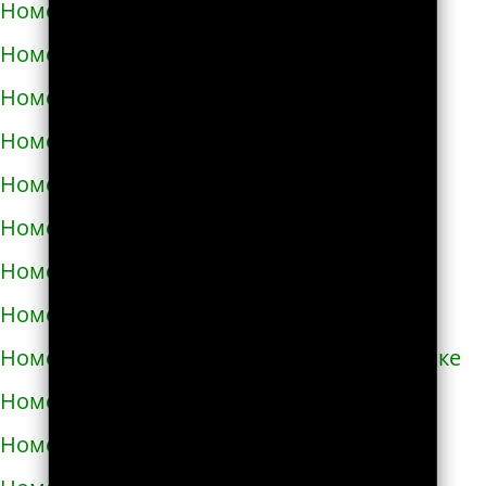
Номера телефонов такси в Черновцах
Номера телефонов такси в Черноморске
Номера телефонов такси в Чорткове
Номера телефонов такси в Чугуеве
Номера телефонов такси в Шепетовке
Номера телефонов такси в Шостке
Номера телефонов такси в Шполе
Номера телефонов такси в Энергодаре
Номера телефонов такси в Южноукраинске
Номера телефонов такси в Яворове
Номера телефонов такси в Яготине