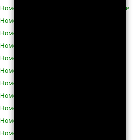
Номера телефонов такси в Новом Роздоле
Номера телефонов такси в Носовке
Номера телефонов такси в Обухове
Номера телефонов такси в Овидиополе
Номера телефонов такси в Овруче
Номера телефонов такси в Одессе
Номера телефонов такси в Олевске
Номера телефонов такси в Орехове
Номера телефонов такси в Очакове
Номера телефонов такси в Павлограде
Номера телефонов такси в Первомайске