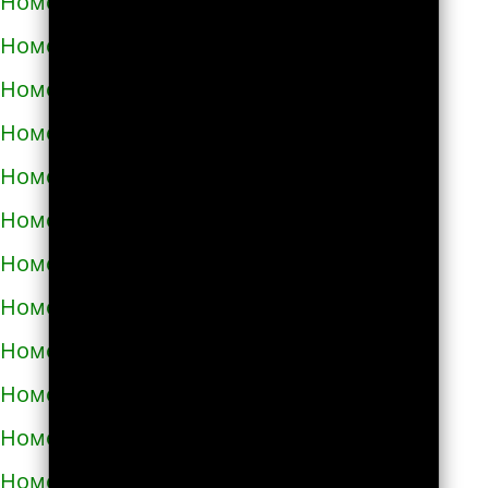
Номера телефонов такси в Болграде
Номера телефонов такси в Болехове
Номера телефонов такси в Борзне
Номера телефонов такси в Бориславе
Номера телефонов такси в Борисполе
Номера телефонов такси в Бородянке
Номера телефонов такси в Борщёве
Номера телефонов такси в Боярке
Номера телефонов такси в Броварах
Номера телефонов такси в Бродах
Номера телефонов такси в Бурштыне
Номера телефонов такси в Буче