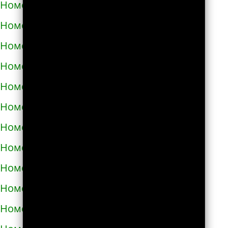
Номера телефонов такси в Дублянах
Номера телефонов такси в Дубно
Номера телефонов такси в Дунаевцах
Номера телефонов такси в Жашкове
Номера телефонов такси в Жёлтых водах
Номера телефонов такси в Жидачове
Номера телефонов такси в Житомире
Номера телефонов такси в Жмеринке
Номера телефонов такси в Жолкве
Номера телефонов такси в Запорожье
Номера телефонов такси в Збараже