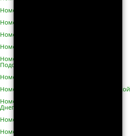
Номера телефонов такси в Ирпене
Номера телефонов такси в Казатине
Номера телефонов такси в Калиновке
Номера телефонов такси в Калуше
Номера телефонов такси в Каменце-
Подольском
Номера телефонов такси в Каменке
Номера телефонов такси в Каменке-Бугской
Номера телефонов такси в Каменке-
Днепровской
Номера телефонов такси в Каменском
Номера телефонов такси в Каневе