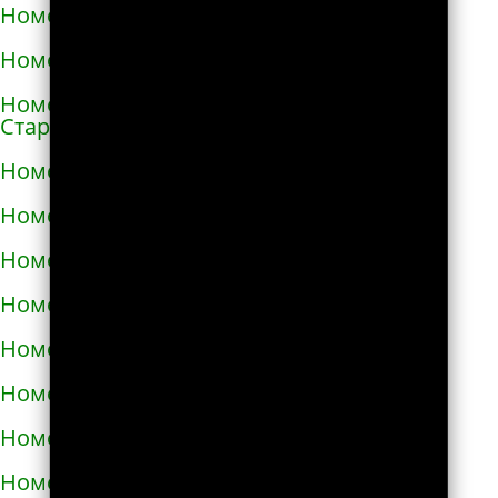
Номера телефонов такси в Солоницевке
Номера телефонов такси в Сосновке
Номера телефонов такси в
Староконстантинове
Номера телефонов такси в Стебнике
Номера телефонов такси в Стрые
Номера телефонов такси в Сумах
Номера телефонов такси в Таврийске
Номера телефонов такси в Тальном
Номера телефонов такси в Тараще
Номера телефонов такси в Татарбунарах
Номера телефонов такси в Теплодаре