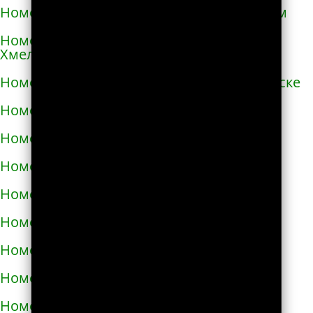
Номера телефонов такси в Первомайском
Номера телефонов такси в Переяславе-
Хмельницком
Номера телефонов такси в Першотравенске
Номера телефонов такси в Пирятине
Номера телефонов такси в Подгородном
Номера телефонов такси в Подольске
Номера телефонов такси в Покрове
Номера телефонов такси в Пологах
Номера телефонов такси в Полонном
Номера телефонов такси в Полтаве
Номера телефонов такси в Прилуках