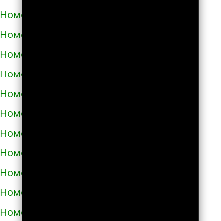
Номера телефонов такси в Купянске
Номера телефонов такси в Ладыжине
Номера телефонов такси в Лозовой
Номера телефонов такси в Лохвице
Номера телефонов такси в Лубнах
Номера телефонов такси в Луцке
Номера телефонов такси во Львове
Номера телефонов такси в Люботине
Номера телефонов такси в Малой Виске
Номера телефонов такси в Малине
Номера телефонов такси в Марганце