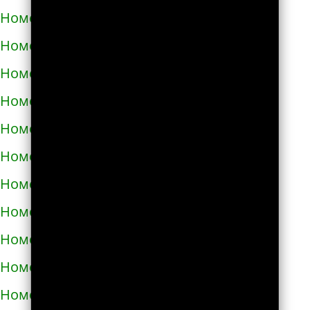
Номера телефонов такси в Теребовле
Номера телефонов такси в Терновке
Номера телефонов такси в Тернополе
Номера телефонов такси в Токмаке
Номера телефонов такси в Тростянце
Номера телефонов такси в Трускавце
Номера телефонов такси в Тульчине
Номера телефонов такси в Ужгороде
Номера телефонов такси в Узине
Номера телефонов такси в Украинке
Номера телефонов такси в Умани