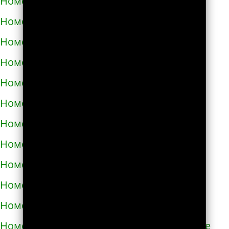
Номера телефонов такси в Абазе
Номера телефонов такси в Абакане
Номера телефонов такси в Абдулино
Номера телефонов такси в Абинске
Номера телефонов такси в Агидели
Номера телефонов такси в Агинском
Номера телефонов такси в Агрызе
Номера телефонов такси в Адыгейске
Номера телефонов такси в Азнакаево
Номера телефонов такси в Азове
Номера телефонов такси в Ак-Довураке
Номера телефонов такси в Академгородке