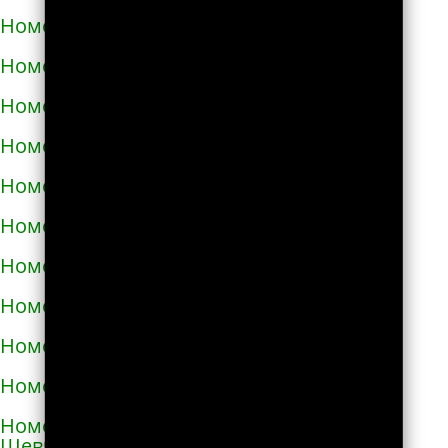
Номера телефонов такси в Карловке
Номера телефонов такси в Каховке
Номера телефонов такси в Киверцах
Номера телефонов такси в Киеве
Номера телефонов такси в Килие
Номера телефонов такси в Ковеле
Номера телефонов такси в Коломые
Номера телефонов такси в Конотопе
Номера телефонов такси в Коростене
Номера телефонов такси в Коростышеве
Номера телефонов такси в Корсунь-
Шевченковском