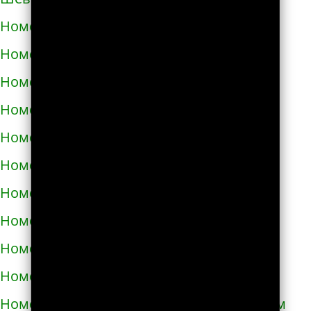
Номера телефонов такси в Корюковке
Номера телефонов такси в Костополе
Номера телефонов такси в Котельве
Номера телефонов такси в Коцюбинском
Номера телефонов такси в Красилове
Номера телефонов такси в Краснограде
Номера телефонов такси в Кременце
Номера телефонов такси в Кременчуге
Номера телефонов такси в Кривом Роге
Номера телефонов такси в Кролевце
Номера телефонов такси в Кропивницком