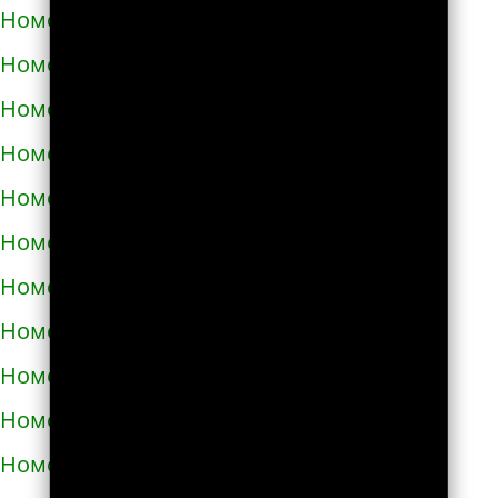
Номера телефонов такси в Фастове
Номера телефонов такси в Харькове
Номера телефонов такси в Херсоне
Номера телефонов такси в Хмельнике
Номера телефонов такси в Хмельницком
Номера телефонов такси в Хороле
Номера телефонов такси в Христиновке
Номера телефонов такси в Хусте
Номера телефонов такси в Червонограде
Номера телефонов такси в Черкассах
Номера телефонов такси в Чернигове