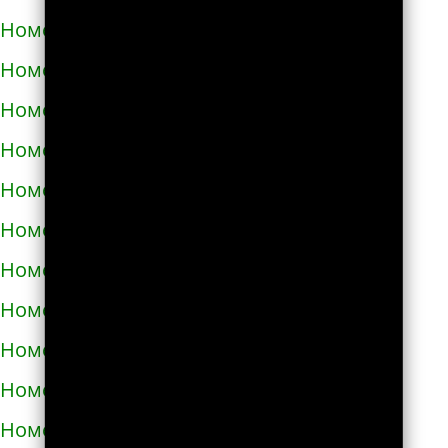
Номера телефонов такси в Путивле
Номера телефонов такси в Пятихатках
Номера телефонов такси в Раздельной
Номера телефонов такси в Ракитном
Номера телефонов такси в Рахове
Номера телефонов такси в Рени
Номера телефонов такси в Ровно
Номера телефонов такси в Ромнах
Номера телефонов такси в Самборе
Номера телефонов такси в Сарнах
Номера телефонов такси в Сваляве