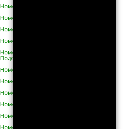
Номера телефонов такси в Мелитополе
Номера телефонов такси в Мене
Номера телефонов такси в Миргороде
Номера телефонов такси в Мироновке
Номера телефонов такси в Могилёве-
Подольском
Номера телефонов такси в Мукачево
Номера телефонов такси в Надворной
Номера телефонов такси в Нежине
Номера телефонов такси в Немирове
Номера телефонов такси в Нетешине
Номера телефонов такси в Никополе