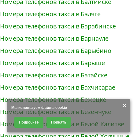
Номера телефонов такси в Балтийске
Номера телефонов такси в Баляге
Номера телефонов такси в Барабинске
Номера телефонов такси в Барнауле
Номера телефонов такси в Барыбино
Номера телефонов такси в Барыше
Номера телефонов такси в Батайске
Номера телефонов такси в Бахчисарае
Номера телефонов такси в Бежецке
×
Мы используем файлы cookie
Номера телефонов такси в Безенчуке
Продолжая использовать наш сайт, Вы даете согласие на обработку
Номера телефонов такси в Белой Калитве
Подробнее
Принять
файлов - COOKIES, пользовательских данных (файлы-cookies, IP-адрес,
данные об идентификаторе браузера, дата и время осуществления
Номера телефонов такси в Белой Холунице
доступа к сайту, история поисковых запросов) для сбора аналитической и