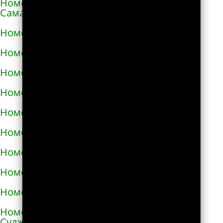
Номера телефонов такси в Алексеевке
Самарской области
Номера телефонов такси в Алексине
Номера телефонов такси в Алупке
Номера телефонов такси в Алуште
Номера телефонов такси в Альметьевске
Номера телефонов такси в Амурске
Номера телефонов такси в Анадыре
Номера телефонов такси в Анапе
Номера телефонов такси в Ангарске
Номера телефонов такси в Андреаполе
Номера телефонов такси в Анжеро-
Судженске