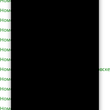
Номера телефонов такси в Звенигородке
Номера телефонов такси в Здолбунове
Номера телефонов такси в Змиёве
Номера телефонов такси в Знаменке
Номера телефонов такси в Золотоноше
Номера телефонов такси в Золочеве
Номера телефонов такси в Иванкове
Номера телефонов такси в Ивано-Франковске
Номера телефонов такси в Измаиле
Номера телефонов такси в Изюме
Номера телефонов такси в Изяславе
Номера телефонов такси в Ильинцах