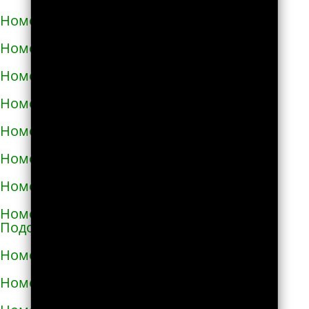
Номера телефонов такси в Малой Виске
Номера телефонов такси в Малине
Номера телефонов такси в Марганце
Номера телефонов такси в Мелитополе
Номера телефонов такси в Мене
Номера телефонов такси в Миргороде
Номера телефонов такси в Мироновке
Номера телефонов такси в Могилёве-
Подольском
Номера телефонов такси в Мукачево
Номера телефонов такси в Надворной