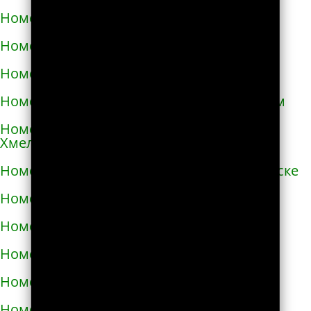
Номера телефонов такси в Очакове
Номера телефонов такси в Павлограде
Номера телефонов такси в Первомайске
Номера телефонов такси в Первомайском
Номера телефонов такси в Переяславе-
Хмельницком
Номера телефонов такси в Першотравенске
Номера телефонов такси в Пирятине
Номера телефонов такси в Подгородном
Номера телефонов такси в Подольске
Номера телефонов такси в Покрове
Номера телефонов такси в Пологах