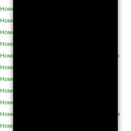
Номера телефонов такси в Самборе
Номера телефонов такси в Сарнах
Номера телефонов такси в Сваляве
Номера телефонов такси в Светловодске
Номера телефонов такси в Синельниково
Номера телефонов такси в Скадовске
Номера телефонов такси в Сквире
Номера телефонов такси в Славуте
Номера телефонов такси в Славутиче
Номера телефонов такси в Слобожанском
Номера телефонов такси в Смеле