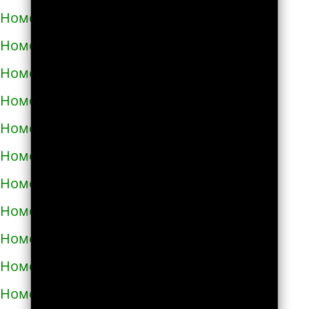
Номера телефонов такси в Узине
Номера телефонов такси в Украинке
Номера телефонов такси в Умани
Номера телефонов такси в Фастове
Номера телефонов такси в Харькове
Номера телефонов такси в Херсоне
Номера телефонов такси в Хмельнике
Номера телефонов такси в Хмельницком
Номера телефонов такси в Хороле
Номера телефонов такси в Христиновке
Номера телефонов такси в Хусте