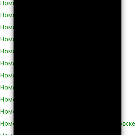
Номера телефонов такси в Жолкве
Номера телефонов такси в Запорожье
Номера телефонов такси в Збараже
Номера телефонов такси в Звенигородке
Номера телефонов такси в Здолбунове
Номера телефонов такси в Змиёве
Номера телефонов такси в Знаменке
Номера телефонов такси в Золотоноше
Номера телефонов такси в Золочеве
Номера телефонов такси в Иванкове
Номера телефонов такси в Ивано-Франковске