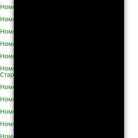
Номера телефонов такси в Снигирёвке
Номера телефонов такси в Снятыне
Номера телефонов такси в Сокале
Номера телефонов такси в Солоницевке
Номера телефонов такси в Сосновке
Номера телефонов такси в
Староконстантинове
Номера телефонов такси в Стебнике
Номера телефонов такси в Стрые
Номера телефонов такси в Сумах
Номера телефонов такси в Таврийске
Номера телефонов такси в Тальном