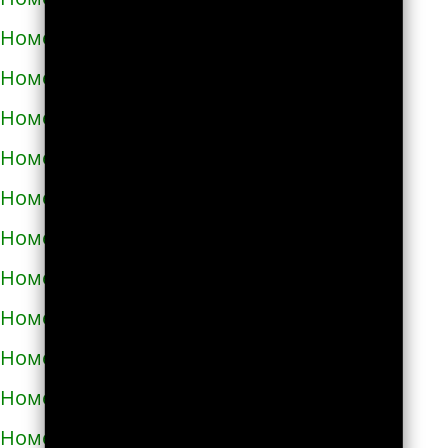
Номера телефонов такси в Полонном
Номера телефонов такси в Полтаве
Номера телефонов такси в Прилуках
Номера телефонов такси в Путивле
Номера телефонов такси в Пятихатках
Номера телефонов такси в Раздельной
Номера телефонов такси в Ракитном
Номера телефонов такси в Рахове
Номера телефонов такси в Рени
Номера телефонов такси в Ровно
Номера телефонов такси в Ромнах