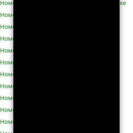
Номера телефонов такси в Южноукраинске
Номера телефонов такси в Яворове
Номера телефонов такси в Яготине
Номера телефонов такси в Абазе
Номера телефонов такси в Абакане
Номера телефонов такси в Абдулино
Номера телефонов такси в Абинске
Номера телефонов такси в Агидели
Номера телефонов такси в Агинском
Номера телефонов такси в Агрызе
Номера телефонов такси в Адыгейске