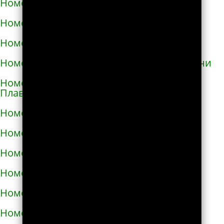
Номера телефонов такси в Геническе
Номера телефонов такси в Глухове
Номера телефонов такси в Гнивани
Номера телефонов такси в Голой Пристани
Номера телефонов такси в Горишних
Плавнях
Номера телефонов такси в Городище
Номера телефонов такси в Городке
Номера телефонов такси в Городке
Номера телефонов такси в Гостомеле
Номера телефонов такси в Гребёнке
Номера телефонов такси в Дергачах