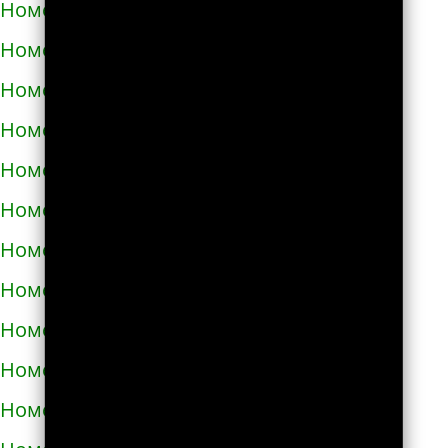
Номера телефонов такси в Бобровице
Номера телефонов такси в Богодухове
Номера телефонов такси в Богуславе
Номера телефонов такси в Болграде
Номера телефонов такси в Болехове
Номера телефонов такси в Борзне
Номера телефонов такси в Бориславе
Номера телефонов такси в Борисполе
Номера телефонов такси в Бородянке
Номера телефонов такси в Борщёве
Номера телефонов такси в Боярке