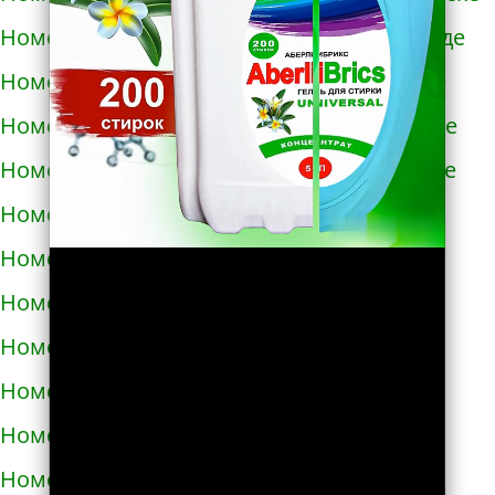
Номера телефонов такси в Новомиргороде
Номера телефонов такси в Новоукраинке
Номера телефонов такси в Новояворовске
Номера телефонов такси в Новом Роздоле
Номера телефонов такси в Носовке
Номера телефонов такси в Обухове
Номера телефонов такси в Овидиополе
Номера телефонов такси в Овруче
Номера телефонов такси в Одессе
Номера телефонов такси в Олевске
Номера телефонов такси в Орехове