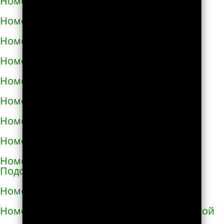
Номера телефонов такси в Измаиле
Номера телефонов такси в Изюме
Номера телефонов такси в Изяславе
Номера телефонов такси в Ильинцах
Номера телефонов такси в Ирпене
Номера телефонов такси в Казатине
Номера телефонов такси в Калиновке
Номера телефонов такси в Калуше
Номера телефонов такси в Каменце-
Подольском
Номера телефонов такси в Каменке
Номера телефонов такси в Каменке-Бугской