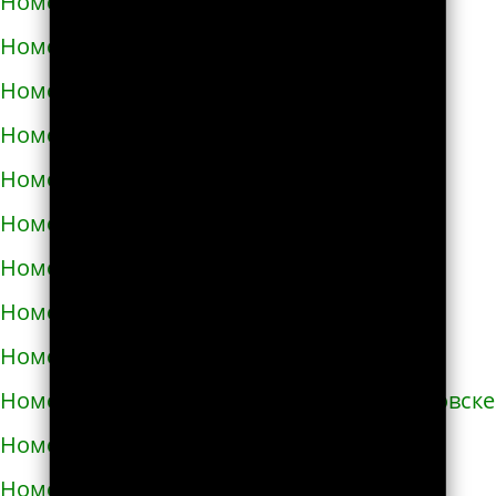
Номера телефонов такси в Броварах
Номера телефонов такси в Бродах
Номера телефонов такси в Бурштыне
Номера телефонов такси в Буче
Номера телефонов такси в Бучаче
Номера телефонов такси в Вараше
Номера телефонов такси в Васильевке
Номера телефонов такси в Василькове
Номера телефонов такси в Ватутино
Номера телефонов такси в Верхнеднепровске
Номера телефонов такси в Винниках
Номера телефонов такси в Виннице