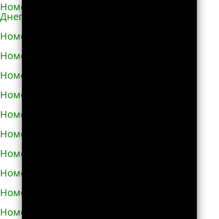
Номера телефонов такси в Каменке-
Днепровской
Номера телефонов такси в Каменском
Номера телефонов такси в Каневе
Номера телефонов такси в Карловке
Номера телефонов такси в Каховке
Номера телефонов такси в Киверцах
Номера телефонов такси в Киеве
Номера телефонов такси в Килие
Номера телефонов такси в Ковеле
Номера телефонов такси в Коломые
Номера телефонов такси в Конотопе