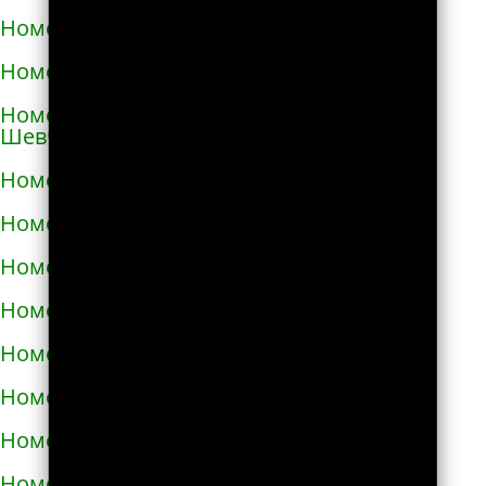
Номера телефонов такси в Коростене
Номера телефонов такси в Коростышеве
Номера телефонов такси в Корсунь-
Шевченковском
Номера телефонов такси в Корюковке
Номера телефонов такси в Костополе
Номера телефонов такси в Котельве
Номера телефонов такси в Коцюбинском
Номера телефонов такси в Красилове
Номера телефонов такси в Краснограде
Номера телефонов такси в Кременце
Номера телефонов такси в Кременчуге