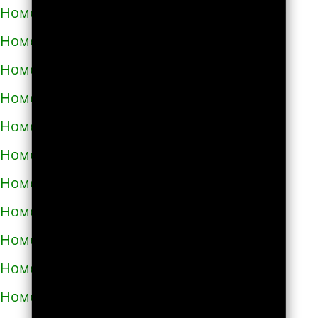
Номера телефонов такси в Червонограде
Номера телефонов такси в Черкассах
Номера телефонов такси в Чернигове
Номера телефонов такси в Черновцах
Номера телефонов такси в Черноморске
Номера телефонов такси в Чорткове
Номера телефонов такси в Чугуеве
Номера телефонов такси в Шепетовке
Номера телефонов такси в Шостке
Номера телефонов такси в Шполе
Номера телефонов такси в Энергодаре