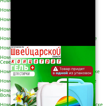
Номера телефонов такси в Нежине
Номера телефонов такси в Немирове
Номера телефонов такси в Нетешине
Номера телефонов такси в Никополе
Номера телефонов такси в Новой Каховке
Номера телефонов такси в Новой Одессе
Номера телефонов такси в Новгороде-
Северском
Номера телефонов такси в Новоалексеевке
Номера телефонов такси в Нововолынске
Номера телефонов такси в Новограде-
Волынском
Номера телефонов такси в Новоднестровске