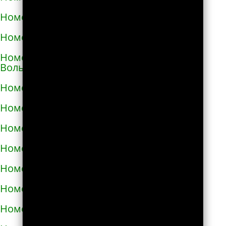
Номера телефонов такси в Виноградове
Номера телефонов такси в Вишнёвом
Номера телефонов такси во Владимире-
Волынском
Номера телефонов такси в Вознесенске
Номера телефонов такси в Волочиске
Номера телефонов такси в Вольногорске
Номера телефонов такси в Вольнянске
Номера телефонов такси в Вышгороде
Номера телефонов такси в Гайвороне
Номера телефонов такси в Гайсине