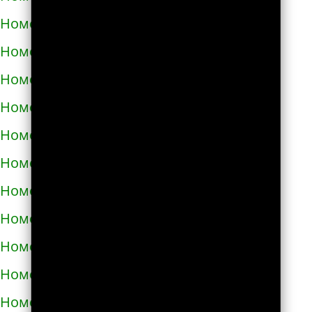
Номера телефонов такси в Тараще
Номера телефонов такси в Татарбунарах
Номера телефонов такси в Теплодаре
Номера телефонов такси в Теребовле
Номера телефонов такси в Терновке
Номера телефонов такси в Тернополе
Номера телефонов такси в Токмаке
Номера телефонов такси в Тростянце
Номера телефонов такси в Трускавце
Номера телефонов такси в Тульчине
Номера телефонов такси в Ужгороде