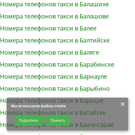
Номера телефонов такси в Балашихе
Номера телефонов такси в Балашове
Номера телефонов такси в Балее
Номера телефонов такси в Балтийске
Номера телефонов такси в Баляге
Номера телефонов такси в Барабинске
Номера телефонов такси в Барнауле
Номера телефонов такси в Барыбино
Номера телефонов такси в Барыше
×
Мы используем файлы cookie
Номера телефонов такси в Батайске
Продолжая использовать наш сайт, Вы даете согласие на обработку
Подробнее
Принять
файлов - COOKIES, пользовательских данных (файлы-cookies, IP-адрес,
Номера телефонов такси в Бахчисарае
данные об идентификаторе браузера, дата и время осуществления
доступа к сайту, история поисковых запросов) для сбора аналитической и