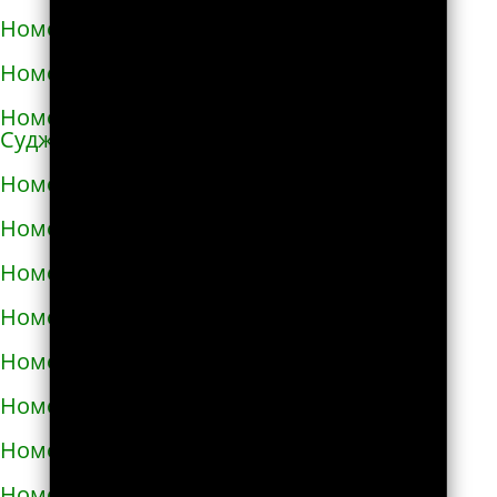
Номера телефонов такси в Ангарске
Номера телефонов такси в Андреаполе
Номера телефонов такси в Анжеро-
Судженске
Номера телефонов такси в Аниве
Номера телефонов такси в Анне
Номера телефонов такси в Апатитах
Номера телефонов такси в Апрелевке
Номера телефонов такси в Апшеронске
Номера телефонов такси в Арамиле
Номера телефонов такси в Аргуне
Номера телефонов такси в Ардатове