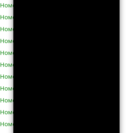
Номера телефонов такси в Днепре
Номера телефонов такси в Долине
Номера телефонов такси в Дрогобыче
Номера телефонов такси в Дублянах
Номера телефонов такси в Дубно
Номера телефонов такси в Дунаевцах
Номера телефонов такси в Жашкове
Номера телефонов такси в Жёлтых водах
Номера телефонов такси в Жидачове
Номера телефонов такси в Житомире
Номера телефонов такси в Жмеринке