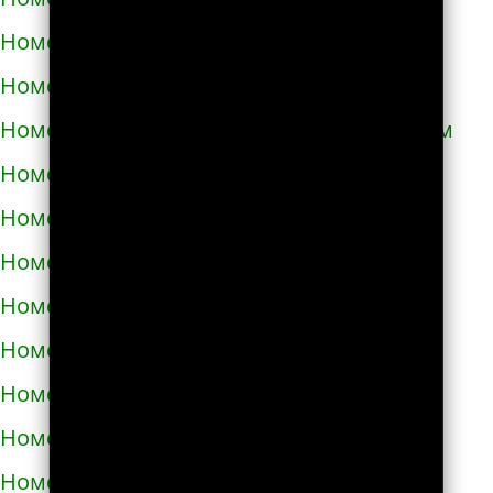
Номера телефонов такси в Кривом Роге
Номера телефонов такси в Кролевце
Номера телефонов такси в Кропивницком
Номера телефонов такси в Купянске
Номера телефонов такси в Ладыжине
Номера телефонов такси в Лозовой
Номера телефонов такси в Лохвице
Номера телефонов такси в Лубнах
Номера телефонов такси в Луцке
Номера телефонов такси во Львове
Номера телефонов такси в Люботине