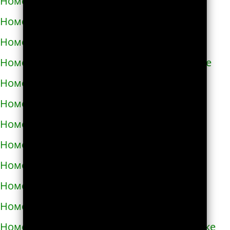
Номера телефонов такси в Азнакаево
Номера телефонов такси в Азове
Номера телефонов такси в Ак-Довураке
Номера телефонов такси в Академгородке
Номера телефонов такси в Аксае
Номера телефонов такси в Алагире
Номера телефонов такси в Алапаевске
Номера телефонов такси в Алатыре
Номера телефонов такси в Алдане
Номера телефонов такси в Алейске
Номера телефонов такси в Александрове
Номера телефонов такси в Александровске