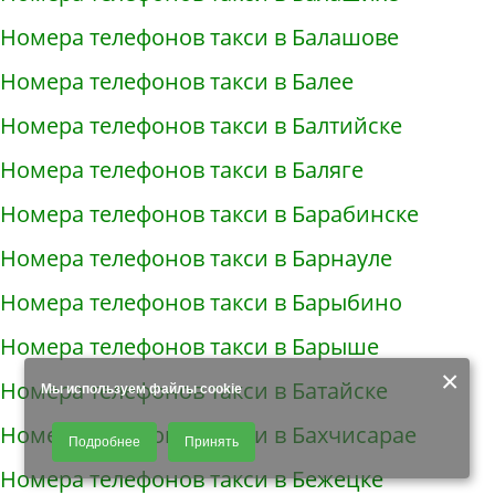
Номера телефонов такси в Балашове
Номера телефонов такси в Балее
Номера телефонов такси в Балтийске
Номера телефонов такси в Баляге
Номера телефонов такси в Барабинске
Номера телефонов такси в Барнауле
Номера телефонов такси в Барыбино
Номера телефонов такси в Барыше
×
Номера телефонов такси в Батайске
Мы используем файлы cookie
Продолжая использовать наш сайт, Вы даете согласие на обработку
Номера телефонов такси в Бахчисарае
Подробнее
Принять
файлов - COOKIES, пользовательских данных (файлы-cookies, IP-адрес,
данные об идентификаторе браузера, дата и время осуществления
Номера телефонов такси в Бежецке
доступа к сайту, история поисковых запросов) для сбора аналитической и