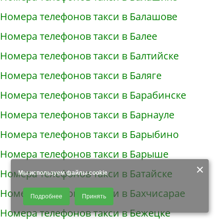
Номера телефонов такси в Балашове
Номера телефонов такси в Балее
Номера телефонов такси в Балтийске
Номера телефонов такси в Баляге
Номера телефонов такси в Барабинске
Номера телефонов такси в Барнауле
Номера телефонов такси в Барыбино
Номера телефонов такси в Барыше
×
Номера телефонов такси в Батайске
Мы используем файлы cookie
Продолжая использовать наш сайт, Вы даете согласие на обработку
Номера телефонов такси в Бахчисарае
Подробнее
Принять
файлов - COOKIES, пользовательских данных (файлы-cookies, IP-адрес,
данные об идентификаторе браузера, дата и время осуществления
Номера телефонов такси в Бежецке
доступа к сайту, история поисковых запросов) для сбора аналитической и